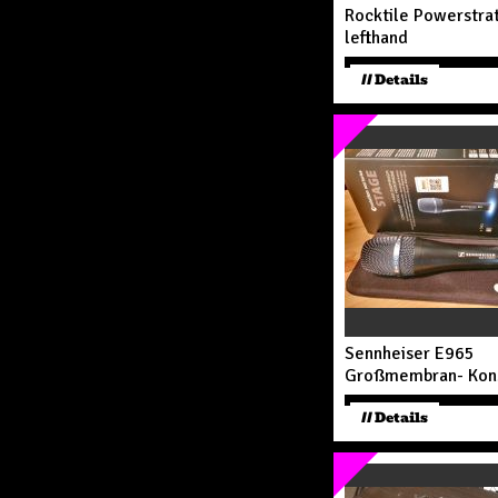
Rocktile Powerstrat
lefthand
// Details
Sennheiser E965
Großmembran- Kon
// Details