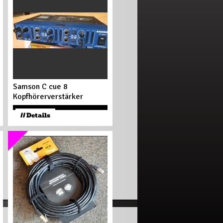
Samson C cue 8
Kopfhörerverstärker
99
€
// Details