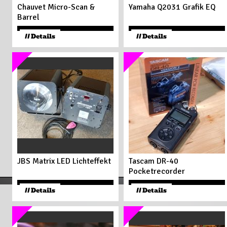
Chauvet Micro-Scan &
Yamaha Q2031 Grafik EQ
Barrel
250
€
250
€
// Details
// Details
JBS Matrix LED Lichteffekt
Tascam DR-40
Pocketrecorder
150
€
130
€
// Details
// Details