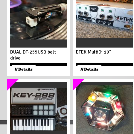
DUAL DT-255USB belt
ETEK MultiDi 19"
drive
99
€
99
€
// Details
// Details