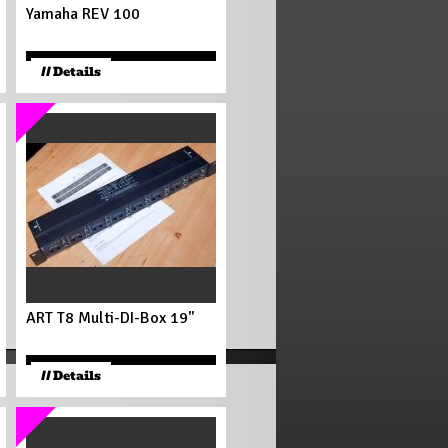
Yamaha REV 100
175
€
// Details
ART T8 Multi-DI-Box 19"
120
€
// Details