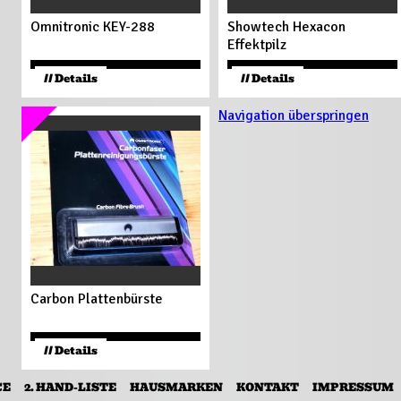
Omnitronic KEY-288
Showtech Hexacon
Effektpilz
79
€
30
€
// Details
// Details
Navigation überspringen
Carbon Plattenbürste
12
€
// Details
CE
2. HAND-LISTE
HAUSMARKEN
KONTAKT
IMPRESSUM