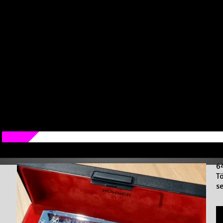
//
Hohner Super 64 Chromonica
6
T
s