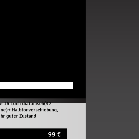
4: 16 Loch diatonisch(32
öne)+ Halbtonverschiebung,
ehr guter Zustand
99
€