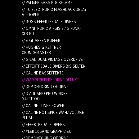
// PALMER BASS POCKETAMP
// TC ELECTRONIC FLASHBACK DELAY
& LOOPER
// BOSS EFFEKTPEDALE DIVERS
// OMNITRONIC AIRSIS 2.4G FUNK-
XLR-KIT
// E-GITARREN KOFFER
// HUGHES & KETTNER
CRUNCHMASTER
// G-LAB DUAL VINTAGE OVERDRIVE
// EFFEKTPEDALE DIVERS BIS SELTEN
// CALINE BASSEFFEKTE
// WAMPLER PLEXI-DRIVE DELUXE
// DEMONFX KING OF DRIVE
// D ADDARIO PRO WINDER
MULTITOOL
// CALINE TUNER POWER
// CALINE HOT SPICE WAH/ VOLUME
PEDAL
// EFFEKTPEDALE DIVERS
// YLER 10BAND GRAPHIC EQ
// DEMONFX KING OF DRIVE