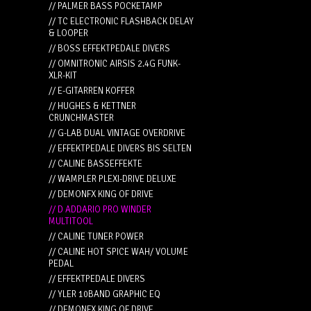
// PALMER BASS POCKETAMP
// TC ELECTRONIC FLASHBACK DELAY
& LOOPER
// BOSS EFFEKTPEDALE DIVERS
// OMNITRONIC AIRSIS 2.4G FUNK-
XLR-KIT
// E-GITARREN KOFFER
// HUGHES & KETTNER
CRUNCHMASTER
// G-LAB DUAL VINTAGE OVERDRIVE
// EFFEKTPEDALE DIVERS BIS SELTEN
// CALINE BASSEFFEKTE
// WAMPLER PLEXI-DRIVE DELUXE
// DEMONFX KING OF DRIVE
// D ADDARIO PRO WINDER
MULTITOOL
// CALINE TUNER POWER
// CALINE HOT SPICE WAH/ VOLUME
PEDAL
// EFFEKTPEDALE DIVERS
// YLER 10BAND GRAPHIC EQ
// DEMONFX KING OF DRIVE