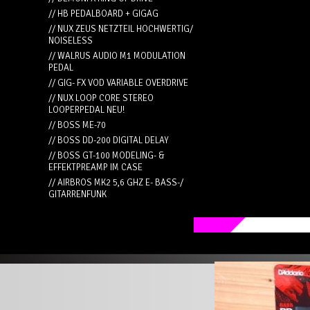
// HB PEDALBOARD + GIGAG
// NUX ZEUS NETZTEIL HOCHWERTIG/
NOISELESS
// WALRUS AUDIO M1 MODULATION
PEDAL
// GIG- FX VOD VARIABLE OVERDRIVE
// NUX LOOP CORE STEREO
LOOPERPEDAL NEU!
// BOSS ME-70
// BOSS DD-200 DIGITAL DELAY
// BOSS GT-100 MODELING- &
EFFEKTPREAMP IM CASE
// AIRBROS MK2 5,6 GHZ E- BASS-/
GITARRENFUNK
//
D Addari